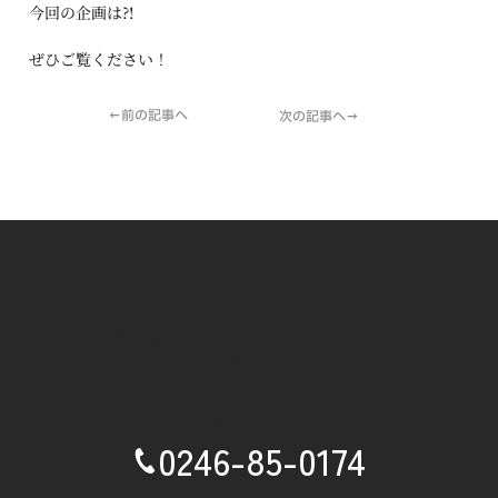
今回の企画は⁈
ぜひご覧ください！
←前の記事へ
次の記事へ→
出演依頼・稽古体験・レンタル土俵など、
お気軽にお問い合わせください。
お急ぎの場合
090-5836-9922
0246-85-0174