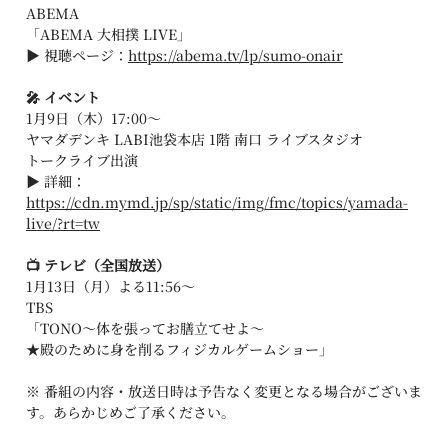
ABEMA
「ABEMA 大相撲 LIVE」
▶︎ 視聴ページ：
https://abema.tv/lp/sumo-onair
🎤 イベント
1月9日（木）17:00〜
ヤマダデンキ LABI池袋本店 1階 南口 ライブスタジオ
トークライブ出演
▶︎ 詳細：
https://cdn.mymd.jp/sp/static/img/fmc/topics/yamada-
live/?rt=tw
📺 テレビ（全国放送）
1月13日（月）よる11:56〜
TBS
「TONO〜体を張ってお膳立てせよ〜
★殿のために身を削るフィジカルゲームショー」
※ 番組の内容・放送日時は予告なく変更となる場合がございま
す。あらかじめご了承ください。