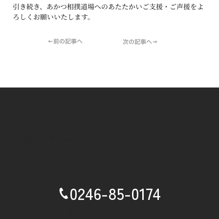
引き続き、あかつ相撲道場へのあたたかいご支援・ご声援をよ
ろしくお願いいたします。
←前の記事へ
次の記事へ→
出演依頼・稽古体験・レンタル土俵など、
お気軽にお問い合わせください。
お急ぎの場合
090-5836-9922
0246-85-0174
受付時間：平日 9:00 - 17:00